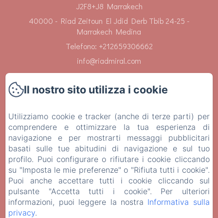
J2F8+J8 Marrakech
40000 - Riad Zeitoun El Jdid Derb Tbib 24-25 -
Marrakech Medina
Telefono: +212659306662
info@riadmiral.com
Il nostro sito utilizza i cookie
Utilizziamo cookie e tracker (anche di terze parti) per
Home
comprendere e ottimizzare la tua esperienza di
navigazione e per mostrarti messaggi pubblicitari
Camere
basati sulle tue abitudini di navigazione e sul tuo
profilo. Puoi configurare o rifiutare i cookie cliccando
Servizi
su "Imposta le mie preferenze" o "Rifiuta tutti i cookie".
Puoi anche accettare tutti i cookie cliccando sul
Contatti
pulsante "Accetta tutti i cookie". Per ulteriori
informazioni, puoi leggere la nostra
Informativa sulla
privacy
.
Informazioni legali