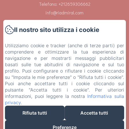
Telefono: +212659306662
info@riadmiral.com
Il nostro sito utilizza i cookie
Utilizziamo cookie e tracker (anche di terze parti) per
Home
comprendere e ottimizzare la tua esperienza di
navigazione e per mostrarti messaggi pubblicitari
Camere
basati sulle tue abitudini di navigazione e sul tuo
profilo. Puoi configurare o rifiutare i cookie cliccando
Servizi
su "Imposta le mie preferenze" o "Rifiuta tutti i cookie".
Puoi anche accettare tutti i cookie cliccando sul
Contatti
pulsante "Accetta tutti i cookie". Per ulteriori
informazioni, puoi leggere la nostra
Informativa sulla
privacy
.
Informazioni legali
Rifiuta tutti
Accetta tutti
EN
FR
IT
Preferenze