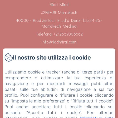
Riad Miral
J2F8+J8 Marrakech
40000 - Riad Zeitoun El Jdid Derb Tbib 24-25 -
Marrakech Medina
Telefono: +212659306662
info@riadmiral.com
Il nostro sito utilizza i cookie
Utilizziamo cookie e tracker (anche di terze parti) per
Home
comprendere e ottimizzare la tua esperienza di
navigazione e per mostrarti messaggi pubblicitari
Camere
basati sulle tue abitudini di navigazione e sul tuo
profilo. Puoi configurare o rifiutare i cookie cliccando
Servizi
su "Imposta le mie preferenze" o "Rifiuta tutti i cookie".
Puoi anche accettare tutti i cookie cliccando sul
Contatti
pulsante "Accetta tutti i cookie". Per ulteriori