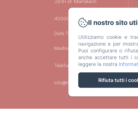
J2F8+J8 Marrakech
40000 - Riad Zeitoun El Jdid
Il nostro sito ut
Derb Tbib 24-25 - Marrakech
Utilizziamo cookie e tr
navigazione e per mostrar
Medina
Puoi configurare o rifiut
anche accettare tutti i c
leggere la nostra
Informat
Telefono: +212659306662
Rifiuta tutti i coo
info@riadmiral.com