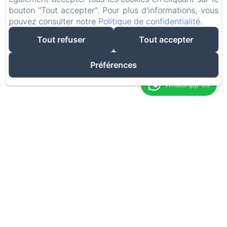
Le Riad Miral vous
bouton "Tout accepter". Pour plus d'informations, vous
pouvez consulter notre
Politique de confidentialité
.
Tout refuser
Tout accepter
accueille!
Préférences
WhatsApp Us
Soutenez Notre Cause
UN GESTE POUR LA PROTECTION ANIMALE !
RÉSERVEZ SUR NOTRE SITE WEB ET UTILISEZ
LE CODE « I WANT TO HELP ». Votre contribution
permettra de sauver les chiens errants du